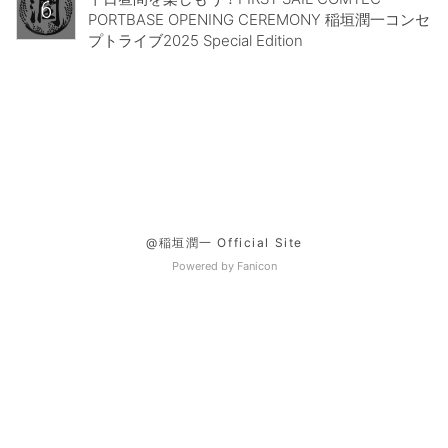
6
PORTBASE OPENING CEREMONY 稲垣潤⼀コンセ
プトライブ2025 Special Edition
@稲垣潤一 Official Site
Powered by Fanicon