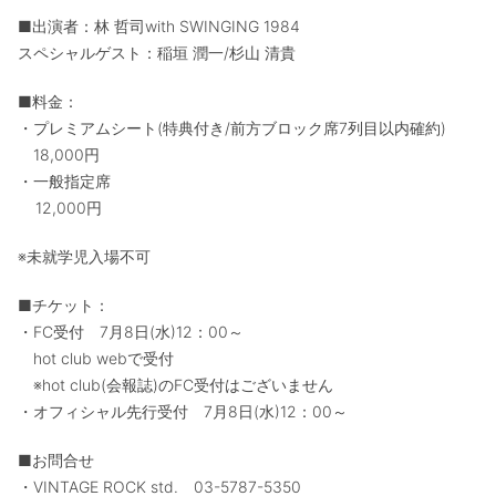
■出演者：林 哲司with SWINGING 1984
スペシャルゲスト：稲垣 潤一/杉山 清貴
■料金：
・プレミアムシート(特典付き/前方ブロック席7列目以内確約)
18,000円
・一般指定席
12,000円
※未就学児入場不可
■チケット：
・FC受付 7月8日(水)12：00～
hot club webで受付
※hot club(会報誌)のFC受付はございません
・オフィシャル先行受付 7月8日(水)12：00～
■お問合せ
・VINTAGE ROCK std. 03-5787-5350